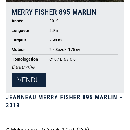
MERRY FISHER 895 MARLIN
Année
2019
Longueur
8,9 m
Largeur
2,94 m
Moteur
2 x Suzuki 175 cv
Homologation
C10 / B-6 / C-8
Deauville
VENDU
JEANNEAU MERRY FISHER 895 MARLIN –
2019
⚙️ Motorisation : 2x Suzuki 175 ch (42 h)