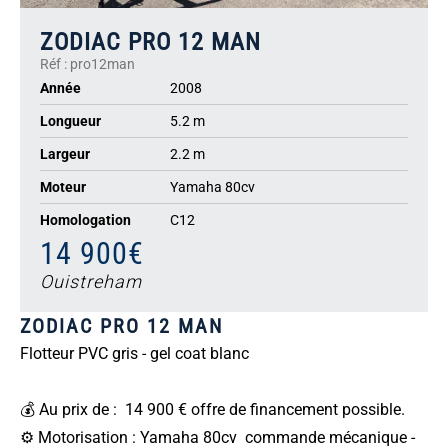
ZODIAC PRO 12 MAN
Réf : pro12man
Année
2008
Longueur
5.2 m
Largeur
2.2 m
Moteur
Yamaha 80cv
Homologation
C12
14 900€
Ouistreham
ZODIAC PRO 12 MAN
Flotteur PVC gris - gel coat blanc
💰 Au prix de : 14 900 € offre de financement possible.
⚙️ Motorisation : Yamaha 80cv commande mécanique -