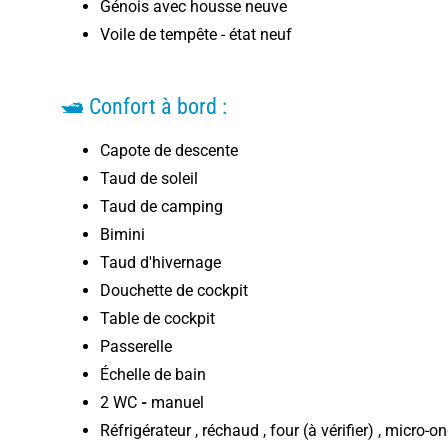
Génois avec housse neuve
Voile de tempête - état neuf
🛥️ Confort à bord :
Capote de descente
Taud de soleil
Taud de camping
Bimini
Taud d'hivernage
Douchette de cockpit
Table de cockpit
Passerelle
Échelle de bain
2 WC
-
manuel
Réfrigérateur , réchaud , four (à vérifier) , micro-