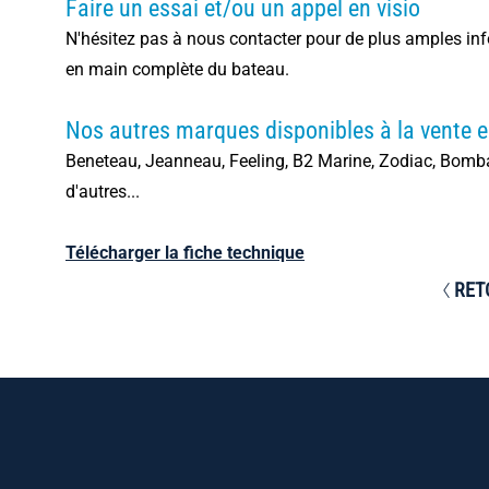
Faire un essai et/ou un appel en visio
N'hésitez pas à nous contacter pour de plus amples info
en main complète du bateau.
Nos autres marques disponibles à la vente e
Beneteau, Jeanneau, Feeling, B2 Marine, Zodiac, Bombard
d'autres...
Télécharger la fiche technique
RET