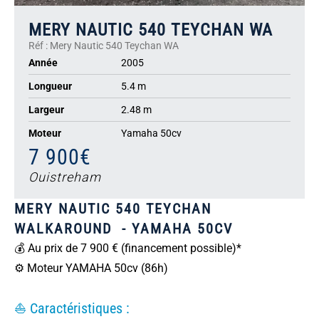
MERY NAUTIC 540 TEYCHAN WA
Réf : Mery Nautic 540 Teychan WA
Année
2005
Longueur
5.4 m
Largeur
2.48 m
Moteur
Yamaha 50cv
7 900€
Ouistreham
MERY NAUTIC 540 TEYCHAN
WALKAROUND - YAMAHA 50CV
💰 Au prix de 7 900 € (financement possible)*
⚙️ Moteur YAMAHA 50cv (86h)
⛵ Caractéristiques :